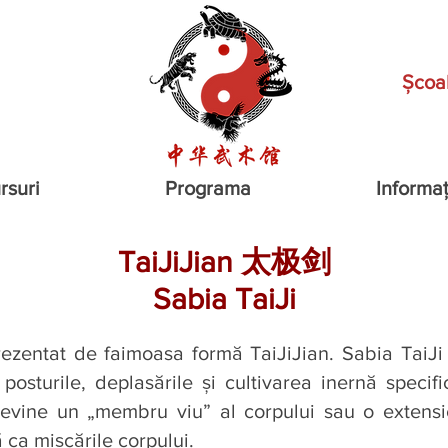
Școa
rsuri
Programa
Informaț
TaiJiJian 太极剑
Sabia TaiJi
prezentat de faimoasa formă TaiJiJian. Sabia TaiJ
osturile, deplasările şi cultivarea inernă specific
 devine un „membru viu” al corpului sau o extensi
ă ca mişcările corpului.