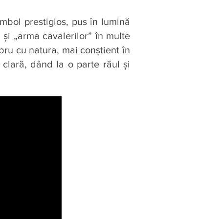
mbol prestigios, pus în lumină
 şi „arma cavalerilor” în multe
ibru cu natura, mai conştient în
a clară, dând la o parte răul şi