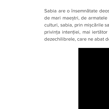
Sabia are o însemnătate deose
de mari maeştri, de armatele o
culturi, sabia, prin mişcările 
privinţa intenţiei, mai iertăto
dezechilibrele, care ne abat d