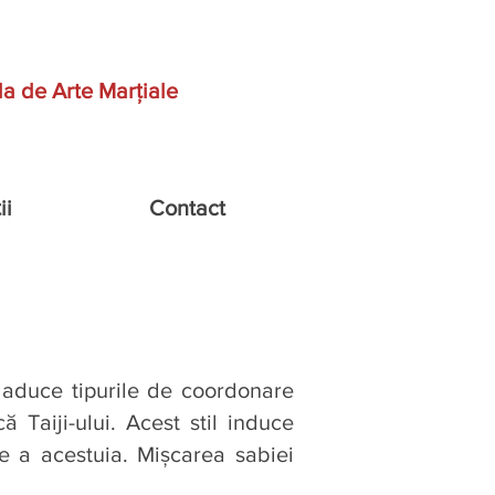
la de
Arte Marțiale
ii
Contact
i aduce tipurile de coordonare
ă Taiji-ului. Acest stil induce
e a acestuia. Mişcarea sabiei