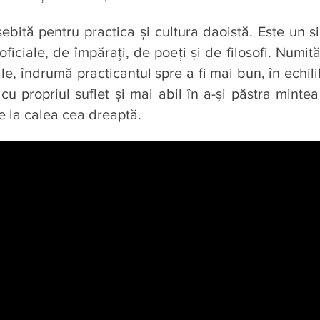
bită pentru practica şi cultura daoistă. Este un si
ficiale, de împăraţi, de poeţi şi de filosofi. Numită
sale, îndrumă practicantul spre a fi mai bun, în echil
r cu propriul suflet şi mai abil în a-şi păstra minte
e la calea cea dreaptă.