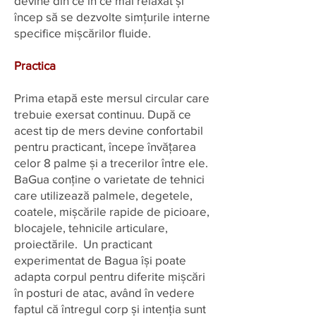
devine din ce în ce mai relaxat și
încep să se dezvolte simțurile interne
specifice mișcărilor fluide.
Practica
Prima etapă este mersul circular care
trebuie exersat continuu. După ce
acest tip de mers devine confortabil
pentru practicant, începe învățarea
celor 8 palme și a trecerilor între ele.
BaGua conține o varietate de tehnici
care utilizează palmele, degetele,
coatele, mișcările rapide de picioare,
blocajele, tehnicile articulare,
proiectările. Un practicant
experimentat de Bagua își poate
adapta corpul pentru diferite mișcări
în posturi de atac, având în vedere
faptul că întregul corp și intenția sunt