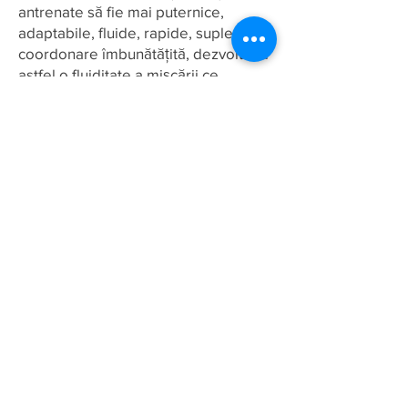
antrenate să fie mai puternice,
adaptabile, fluide, rapide, suple, cu o
coordonare îmbunătățită, dezvoltând
astfel o fluiditate a mișcării ce
permite o adaptabilitate comparabilă
apei care se strecoară printre pietre.
Aplicațiile marțiale ale stilului
BaGuaZhang sunt descrise ca fiind
asemănătoare cu un Dragon care
zboară, o maimuță care se apără, un
tigru care se încovoaie și un vultur
care zboară în cerc.