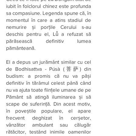
iubit în folclorul chinez este profunda
sa compasiune. Legenda spune că, în
momentul în care a atins stadiul de
nemurire și porțile Cerului s-au
deschis pentru el, Lǚ a refuzat să
părăsească definitiv lumea
pământeană.
El a depus un jurământ similar cu cel
de Bodhisattva - Púsà (菩萨) din
budism: a promis că nu va păși
definitiv în tărâmul celest până când
nu va ajuta toate ființele umane de pe
Pământ să atingă iluminarea și să
scape de suferință. Din acest motiv,
în poveștile populare, el apare
frecvent deghizat în cerșetor,
vânzător ambulant sau călugăr
rătăcitor, testând inimile oamenilor