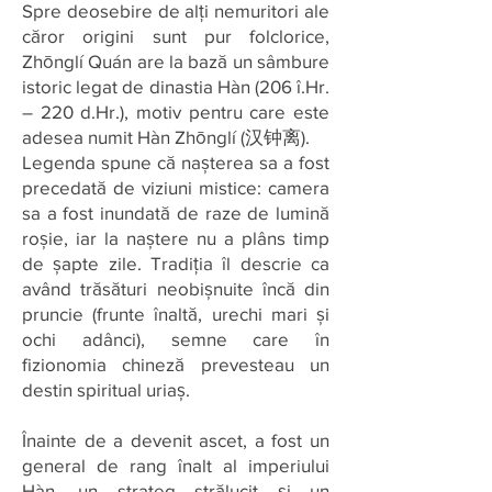
Spre deosebire de alți nemuritori ale
căror origini sunt pur folclorice,
Zhōnglí Quán are la bază un sâmbure
istoric legat de dinastia Hàn (206 î.Hr.
– 220 d.Hr.), motiv pentru care este
adesea numit Hàn Zhōnglí (汉钟离).
Legenda spune că nașterea sa a fost
precedată de viziuni mistice: camera
sa a fost inundată de raze de lumină
roșie, iar la naștere nu a plâns timp
de șapte zile. Tradiția îl descrie ca
având trăsături neobișnuite încă din
pruncie (frunte înaltă, urechi mari și
ochi adânci), semne care în
fizionomia chineză prevesteau un
destin spiritual uriaș.
Înainte de a devenit ascet, a fost un
general de rang înalt al imperiului
Hàn, un strateg strălucit și un