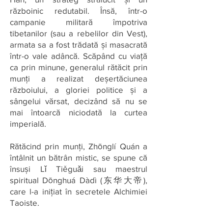
războinic redutabil. Însă, într-o
campanie militară împotriva
tibetanilor (sau a rebelilor din Vest),
armata sa a fost trădată și masacrată
într-o vale adâncă. Scăpând cu viață
ca prin minune, generalul rătăcit prin
munți a realizat deșertăciunea
războiului, a gloriei politice și a
sângelui vărsat, decizând să nu se
mai întoarcă niciodată la curtea
imperială.
Rătăcind prin munți, Zhōnglí Quán a
întâlnit un bătrân mistic, se spune că
însuși Lǐ Tiěguǎi sau maestrul
spiritual Dōnghuá Dàdì (东华大帝),
care l-a inițiat în secretele Alchimiei
Taoiste.