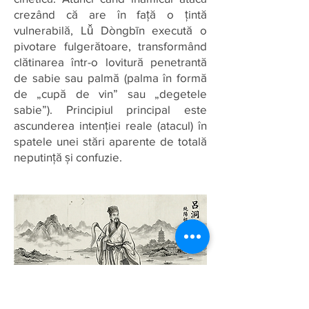
crezând că are în față o țintă
vulnerabilă, Lǚ Dòngbīn execută o
pivotare fulgerătoare, transformând
clătinarea într-o lovitură penetrantă
de sabie sau palmă (palma în formă
de „cupă de vin” sau „degetele
sabie”). Principiul principal este
ascunderea intenției reale (atacul) în
spatele unei stări aparente de totală
neputință și confuzie.