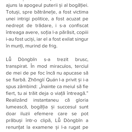
ajuns la apogeul puterii și al bogăției.
Totuși, spre bătrânețe, a fost victima
unei intrigi politice, a fost acuzat pe
nedrept de trădare, i s-a confiscat
întreaga avere, soția l-a părăsit, copiii
i-au fost uciși, iar el a fost exilat singur
în munți, murind de frig.
Lǚ Dòngbīn s-a trezit brusc,
transpirat. În mod miraculos, terciul
de mei de pe foc încă nu apucase să
se fiarbă. Zhōnglí Quán l-a privit și i-a
spus zâmbind: „Înainte ca meiul să fie
fiert, tu ai trăit deja o viață întreagă.”
Realizând instantaneu că gloria
lumească, bogăția și succesul sunt
doar iluzii efemere care se pot
prăbuși într-o clipă, Lǚ Dòngbīn a
renunțat la examene și l-a rugat pe