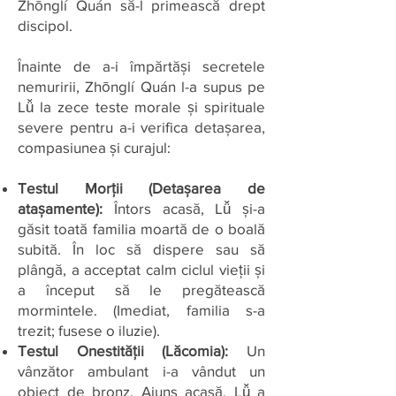
Zhōnglí Quán să-l primească drept
discipol.
Înainte de a-i împărtăși secretele
nemuririi, Zhōnglí Quán l-a supus pe
Lǚ la zece teste morale și spirituale
severe pentru a-i verifica detașarea,
compasiunea și curajul:
Testul Morții (Detașarea de
atașamente):
Întors acasă, Lǚ și-a
găsit toată familia moartă de o boală
subită. În loc să dispere sau să
plângă, a acceptat calm ciclul vieții și
a început să le pregătească
mormintele. (Imediat, familia s-a
trezit; fusese o iluzie).
Testul Onestității (Lăcomia):
Un
vânzător ambulant i-a vândut un
obiect de bronz. Ajuns acasă, Lǚ a