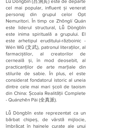
Lǚ Dòngbīn (吕洞宾) este de departe
cel mai popular, influent și venerat
personaj din grupul celor Opt
Nemuritori. În timp ce Zhōnglí Quán
este liderul structural, Lǚ Dòngbīn
este inima spirituală a grupului. El
este arhetipul eruditului-războinic -
Wén Wǔ (文武), patronul literaților, al
farmaciștilor, al creatorilor de
cerneală și, în mod deosebit, al
practicanților de arte marțiale din
stilurile de sabie. În plus, el este
considerat fondatorul istoric al uneia
dintre cele mai mari școli de taoism
din China: Școala Realității Complete
- Quánzhēn Pài (全真派).
Lǚ Dòngbīn este reprezentat ca un
bărbat chipeș, de vârstă mijlocie,
îmbrăcat în hainele curate ale unui