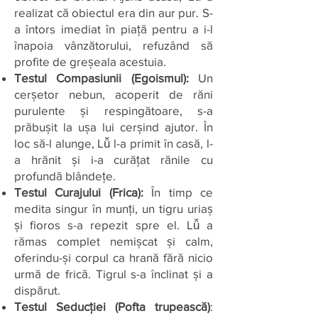
realizat că obiectul era din aur pur. S-
a întors imediat în piață pentru a i-l
înapoia vânzătorului, refuzând să
profite de greșeala acestuia.
Testul Compasiunii (Egoismul):
Un
cerșetor nebun, acoperit de răni
purulente și respingătoare, s-a
prăbușit la ușa lui cerșind ajutor. În
loc să-l alunge, Lǚ l-a primit în casă, l-
a hrănit și i-a curățat rănile cu
profundă blândețe.
Testul Curajului (Frica):
În timp ce
medita singur în munți, un tigru uriaș
și fioros s-a repezit spre el. Lǚ a
rămas complet nemișcat și calm,
oferindu-și corpul ca hrană fără nicio
urmă de frică. Tigrul s-a înclinat și a
dispărut.
Testul Seducției (Pofta trupească)
: