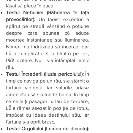
lăsat să plece în pace.
Testul Nebuniei (Răbdarea în fața
provocărilor):
Un taoist excentric a
apărut pe stradă vânzând o poțiune
despre care spunea că aduce
moartea instantanee sau iluminarea.
Nimeni nu îndrăznea să încerce, dar
Lǚ a cumpărat-o și a băut-o pe loc,
fără ezitare. Nu i s-a întâmplat nimic
rău.
Testul Încrederii (Iluzia pericolului):
În
timp ce naviga pe un râu, s-a stârnit o
furtună violentă, iar valurile uriașe
amenințau să scufunde barca. În timp
ce ceilalți pasageri urlau de teroare,
Lǚ a rămas așezat în poziție de lotus,
împăcat cu ideea destinului său, iar
furtuna s-a oprit brusc.
Testul Orgoliului (Lumea de dincolo):