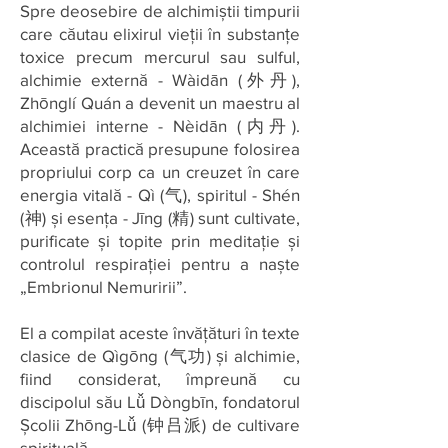
Spre deosebire de alchimiștii timpurii
care căutau elixirul vieții în substanțe
toxice precum mercurul sau sulful,
alchimie externă - Wàidān (外丹),
Zhōnglí Quán a devenit un maestru al
alchimiei interne - Nèidān (内丹).
Această practică presupune folosirea
propriului corp ca un creuzet în care
energia vitală - Qì (气), spiritul - Shén
(神) și esența - Jīng (精) sunt cultivate,
purificate și topite prin meditație și
controlul respirației pentru a naște
„Embrionul Nemuririi”.
El a compilat aceste învățături în texte
clasice de Qìgōng (气功) și alchimie,
fiind considerat, împreună cu
discipolul său Lǚ Dòngbīn, fondatorul
Școlii Zhōng-Lǚ (钟吕派) de cultivare
spirituală.