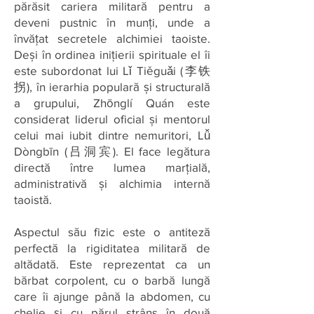
părăsit cariera militară pentru a
deveni pustnic în munți, unde a
învățat secretele alchimiei taoiste.
Deși în ordinea inițierii spirituale el îi
este subordonat lui Lǐ Tiěguǎi (李铁
拐), în ierarhia populară și structurală
a grupului, Zhōnglí Quán este
considerat liderul oficial și mentorul
celui mai iubit dintre nemuritori, Lǚ
Dòngbīn (吕洞宾). El face legătura
directă între lumea marțială,
administrativă și alchimia internă
taoistă.
Aspectul său fizic este o antiteză
perfectă la rigiditatea militară de
altădată. Este reprezentat ca un
bărbat corpolent, cu o barbă lungă
care îi ajunge până la abdomen, cu
chelie și cu părul strâns în două