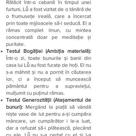
Rătăcit într-o cabană în timpul unei
furtuni, Lǚ a fost vizitat de o tânără de
o frumusețe ireală, care a încercat
prin toate mijloacele să-l seducă. El a
rămas complet imun, cu mintea
concentrată doar pe meditație și
puritate.
Testul Bogăției (Ambiția materială):
Într-o zi, toate bunurile și banii din
casa lui Lǚ au fost furate de hoți. El nu
s-a mâhnit și nu a pornit în căutarea
lor, ci a început să muncească
pământul pentru a supraviețui,
mulțumit cu puținul rămas.
Testul Generozității (Atașamentul de
bunuri):
Mergând la piață să vândă
niște vase de lut pentru a-și cumpăra
mâncare, un cumpărător i le-a luat,
dar a refuzat să-i plătească, plecând
cu ele. Lǚ nu s-a certat cu el și l-a