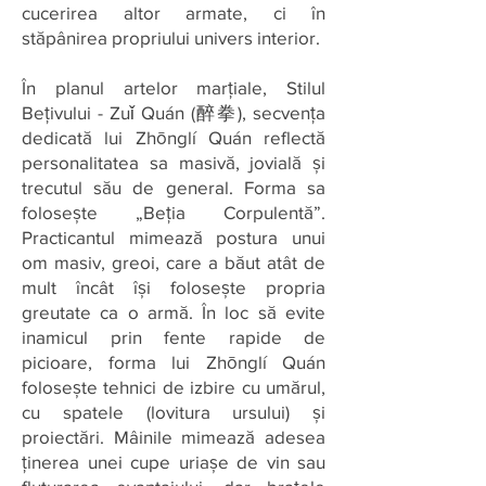
cucerirea altor armate, ci în
stăpânirea propriului univers interior.
În planul artelor marțiale, Stilul
Bețivului - Zuǐ Quán (醉拳), secvența
dedicată lui Zhōnglí Quán reflectă
personalitatea sa masivă, jovială și
trecutul său de general. Forma sa
folosește „Beția Corpulentă”.
Practicantul mimează postura unui
om masiv, greoi, care a băut atât de
mult încât își folosește propria
greutate ca o armă. În loc să evite
inamicul prin fente rapide de
picioare, forma lui Zhōnglí Quán
folosește tehnici de izbire cu umărul,
cu spatele (lovitura ursului) și
proiectări. Mâinile mimează adesea
ținerea unei cupe uriașe de vin sau