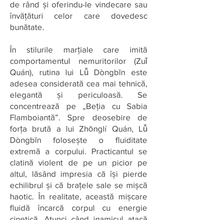
de rând și oferindu-le vindecare sau
învățături celor care dovedesc
bunătate.
În stilurile marțiale care imită
comportamentul nemuritorilor (Zuǐ
Quán), rutina lui Lǚ Dòngbīn este
adesea considerată cea mai tehnică,
elegantă și periculoasă. Se
concentrează pe „Beția cu Sabia
Flamboiantă”. Spre deosebire de
forța brută a lui Zhōnglí Quán, Lǚ
Dòngbīn folosește o fluiditate
extremă a corpului. Practicantul se
clatină violent de pe un picior pe
altul, lăsând impresia că își pierde
echilibrul și că brațele sale se mișcă
haotic. În realitate, această mișcare
fluidă încarcă corpul cu energie
cinetică. Atunci când inamicul atacă