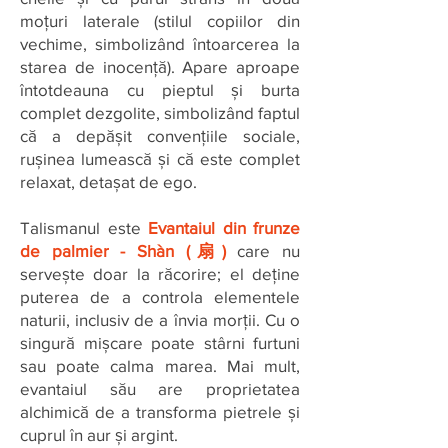
moțuri laterale (stilul copiilor din
vechime, simbolizând întoarcerea la
starea de inocență). Apare aproape
întotdeauna cu pieptul și burta
complet dezgolite, simbolizând faptul
că a depășit convențiile sociale,
rușinea lumească și că este complet
relaxat, detașat de ego.
Talismanul este
Evantaiul din frunze
de palmier - Shàn (扇)
care nu
servește doar la răcorire; el deține
puterea de a controla elementele
naturii, inclusiv de a învia morții. Cu o
singură mișcare poate stârni furtuni
sau poate calma marea. Mai mult,
evantaiul său are proprietatea
alchimică de a transforma pietrele și
cuprul în aur și argint.