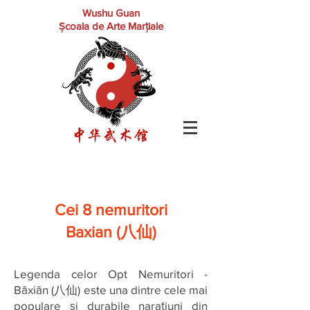
Wushu Guan
Școala de
Arte Marțiale
Cei 8 nemuritori
Baxian (八仙)​
Legenda celor Opt Nemuritori -
Bāxiān (八仙) este una dintre cele mai
populare și durabile narațiuni din