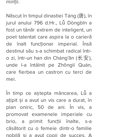
minții.
Născut în timpul dinastiei Táng (唐), în
jurul anului 796 d.Hr., Lǚ Dòngbīn a
fost un tânăr extrem de inteligent, un
poet talentat care aspira la o carieră
de înalt funcționar imperial. Însă
destinul său s-a schimbat radical într-
o zi, într-un han din Cháng'ān (长安),
unde l-a întâlnit pe Zhōnglí Quán,
care fierbea un castron cu terci de
mei.
În timp ce aștepta mâncarea, Lǚ a
ațipit și a avut un vis care a durat, în
plan oniric, 50 de ani. În vis, a
promovat examenele imperiale cu
brio, a primit funcții înalte, s-a
căsătorit cu o femeie dintr-o familie
nobilă și a avut copii de succes. A