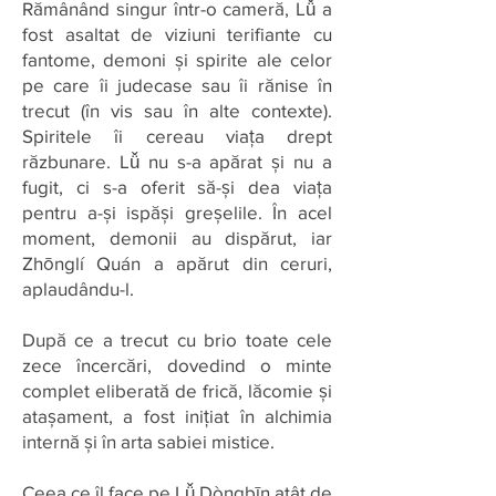
Rămânând singur într-o cameră, Lǚ a
fost asaltat de viziuni terifiante cu
fantome, demoni și spirite ale celor
pe care îi judecase sau îi rănise în
trecut (în vis sau în alte contexte).
Spiritele îi cereau viața drept
răzbunare. Lǚ nu s-a apărat și nu a
fugit, ci s-a oferit să-și dea viața
pentru a-și ispăși greșelile. În acel
moment, demonii au dispărut, iar
Zhōnglí Quán a apărut din ceruri,
aplaudându-l.
După ce a trecut cu brio toate cele
zece încercări, dovedind o minte
complet eliberată de frică, lăcomie și
atașament, a fost inițiat în alchimia
internă și în arta sabiei mistice.
Ceea ce îl face pe Lǚ Dòngbīn atât de