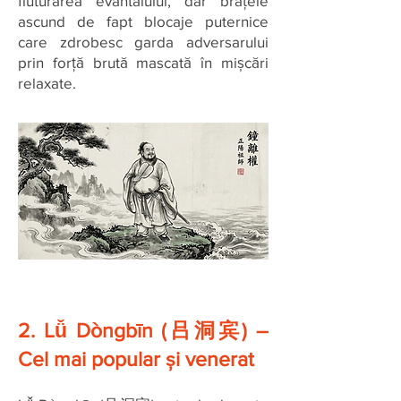
fluturarea evantaiului, dar brațele
ascund de fapt blocaje puternice
care zdrobesc garda adversarului
prin forță brută mascată în mișcări
relaxate.
2. Lǚ Dòngbīn (吕洞宾) –
Cel mai popular și venerat