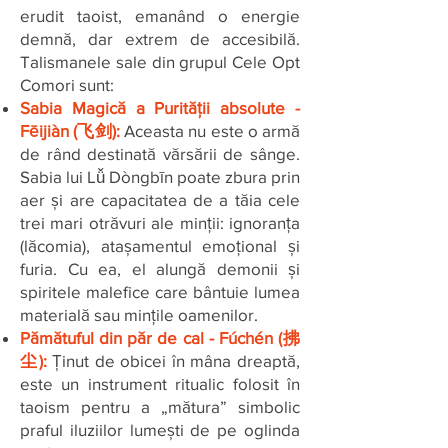
erudit taoist, emanând o energie
demnă, dar extrem de accesibilă.
Talismanele sale din grupul Cele Opt
Comori sunt:
Sabia Magică a Purității absolute -
Fēijiàn (飞剑):
Aceasta nu este o armă
de rând destinată vărsării de sânge.
Sabia lui Lǚ Dòngbīn poate zbura prin
aer și are capacitatea de a tăia cele
trei mari otrăvuri ale minții: ignoranța
(lăcomia), atașamentul emoțional și
furia. Cu ea, el alungă demonii și
spiritele malefice care bântuie lumea
materială sau mințile oamenilor.
Pămătuful din păr de cal - Fúchén (拂
尘):
Ținut de obicei în mâna dreaptă,
este un instrument ritualic folosit în
taoism pentru a „mătura” simbolic
praful iluziilor lumești de pe oglinda