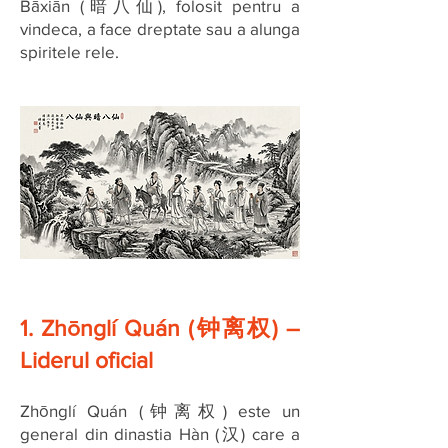
Bāxiān (暗八仙), folosit pentru a
vindeca, a face dreptate sau a alunga
spiritele rele.
1. Zhōnglí Quán (钟离权) –
Liderul oficial
Zhōnglí Quán (钟离权) este un
general din dinastia Hàn (汉) care a