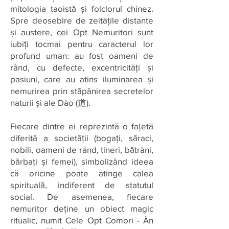
mitologia taoistă și folclorul chinez.
Spre deosebire de zeitățile distante
și austere, cei Opt Nemuritori sunt
iubiți tocmai pentru caracterul lor
profund uman: au fost oameni de
rând, cu defecte, excentricități și
pasiuni, care au atins iluminarea și
nemurirea prin stăpânirea secretelor
naturii și ale Dào (道).
Fiecare dintre ei reprezintă o fațetă
diferită a societății (bogați, săraci,
nobili, oameni de rând, tineri, bătrâni,
bărbați și femei), simbolizând ideea
că oricine poate atinge calea
spirituală, indiferent de statutul
social. De asemenea, fiecare
nemuritor deține un obiect magic
ritualic, numit Cele Opt Comori - Àn